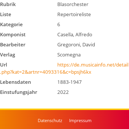
Rubrik
Blasorchester
Liste
Repertoireliste
Kategorie
6
Komponist
Casella, Alfredo
Bearbeiter
Gregoroni, David
Verlag
Scomegna
Url
https://de.musicainfo.net/detail
.php?kat=2&artnr=4093316&c=bpsjh6kx
Lebensdaten
1883-1947
Einstufungsjahr
2022
Datenschutz
Impressum