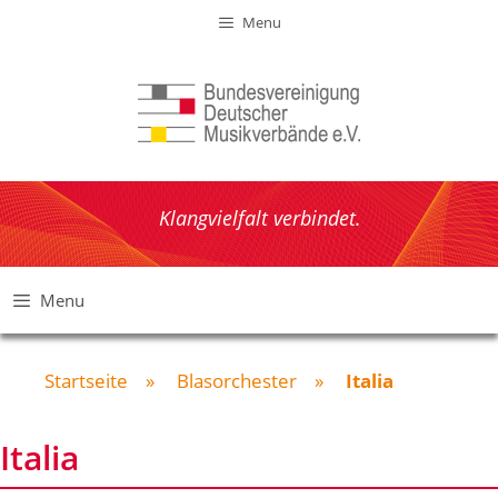
Zum
Menu
Inhalt
springen
Klangvielfalt verbindet.
Menu
Startseite
»
Blasorchester
»
Italia
Italia