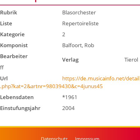
Rubrik
Blasorchester
Liste
Repertoireliste
Kategorie
2
Komponist
Balfoort, Rob
Bearbeiter
Verlag
Tierol
ff
Url
https://de.musicainfo.net/detail
.php?kat=2&artnr=98039430&c=4junus45
Lebensdaten
*1961
Einstufungsjahr
2004
Datenschutz
Impressum