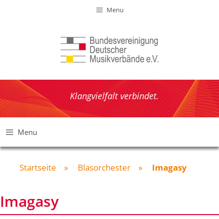
Zum
Menu
Inhalt
springen
Klangvielfalt verbindet.
Menu
Startseite
»
Blasorchester
»
Imagasy
Imagasy