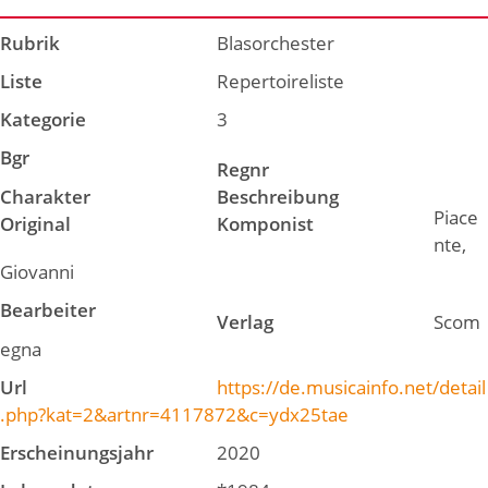
Rubrik
Blasorchester
Liste
Repertoireliste
Kategorie
3
Bgr
Regnr
Charakter
Beschreibung
Piace
Original
Komponist
nte,
Giovanni
Bearbeiter
Verlag
Scom
egna
Url
https://de.musicainfo.net/detail
.php?kat=2&artnr=4117872&c=ydx25tae
Erscheinungsjahr
2020