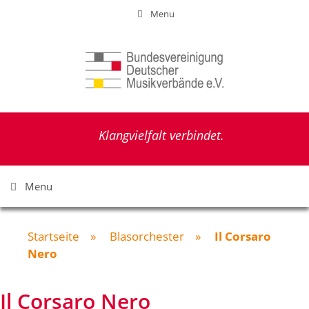
Zum
Menu
Inhalt
springen
Klangvielfalt verbindet.
Menu
Startseite
»
Blasorchester
»
Il Corsaro
Nero
Il Corsaro Nero