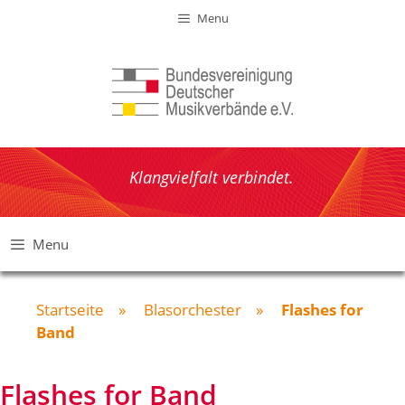
Zum
Menu
Inhalt
springen
Klangvielfalt verbindet.
Menu
Startseite
»
Blasorchester
»
Flashes for
Band
Flashes for Band