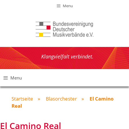
Zum
Menu
Inhalt
springen
Klangvielfalt verbindet.
Menu
Startseite
»
Blasorchester
»
El Camino
Real
El Camino Real