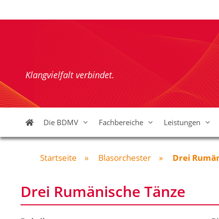
Zum
Inhalt
springen
Klangvielfalt verbindet.
Die BDMV
Fachbereiche
Leistungen
Startseite
»
Blasorchester
»
Drei Rumän
Drei Rumänische Tänze