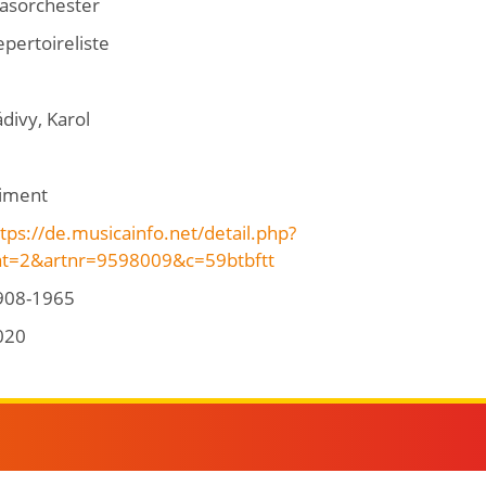
lasorchester
pertoireliste
divy, Karol
liment
tps://de.musicainfo.net/detail.php?
at=2&artnr=9598009&c=59btbftt
908-1965
020