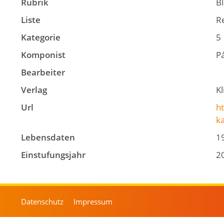
Rubrik
B
Liste
Re
Kategorie
5
Komponist
Pá
Bearbeiter
Verlag
K
Url
ht
k
Lebensdaten
1
Einstufungsjahr
2
Datenschutz
Impressum