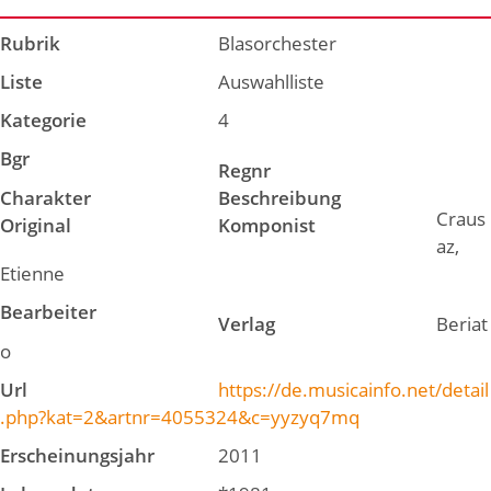
Rubrik
Blasorchester
Liste
Auswahlliste
Kategorie
4
Bgr
Regnr
Charakter
Beschreibung
Craus
Original
Komponist
az,
Etienne
Bearbeiter
Verlag
Beriat
o
Url
https://de.musicainfo.net/detail
.php?kat=2&artnr=4055324&c=yyzyq7mq
Erscheinungsjahr
2011