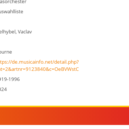
lasorchester
uswahlliste
lhybel, Vaclav
ourne
tps://de.musicainfo.net/detail.php?
at=2&artnr=9123840&c=OeBVWstC
919-1996
024