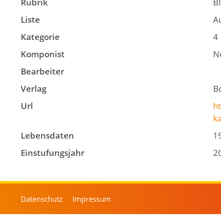
Rubrik
B
Liste
A
Kategorie
4
Komponist
Ne
Bearbeiter
Verlag
B
Url
ht
k
Lebensdaten
1
Einstufungsjahr
2
Datenschutz
Impressum