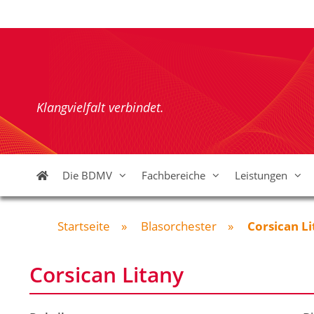
Zum
Inhalt
springen
Klangvielfalt verbindet.
Die BDMV
Fachbereiche
Leistungen
Startseite
»
Blasorchester
»
Corsican L
Corsican Litany