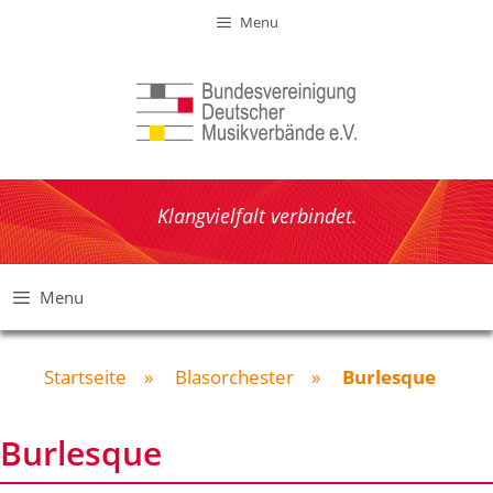
Zum
Menu
Inhalt
springen
Klangvielfalt verbindet.
Menu
Startseite
»
Blasorchester
»
Burlesque
Burlesque