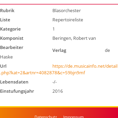
Rubrik
Blasorchester
Liste
Repertoireliste
Kategorie
1
Komponist
Beringen, Robert van
Bearbeiter
Verlag
de
Haske
Url
https://de.musicainfo.net/detail
.php?kat=2&artnr=4082878&c=59bjn9mf
Lebensdaten
-/-
Einstufungsjahr
2016
Datenschutz
Impressum