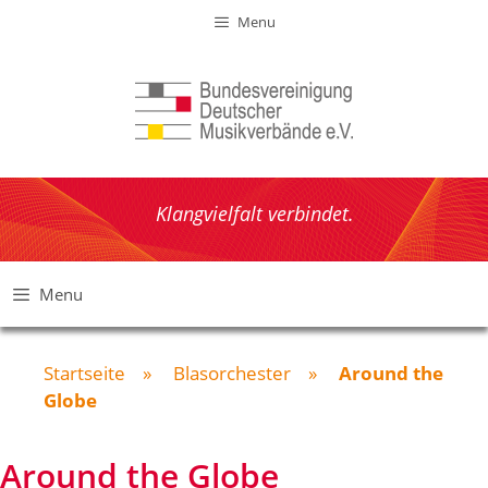
Zum
Menu
Inhalt
springen
Klangvielfalt verbindet.
Menu
Startseite
»
Blasorchester
»
Around the
Globe
Around the Globe