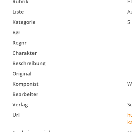
Rubrik
B
Liste
A
Kategorie
5
Bgr
Regnr
Charakter
Beschreibung
Original
Komponist
W
Bearbeiter
Verlag
S
Url
ht
k