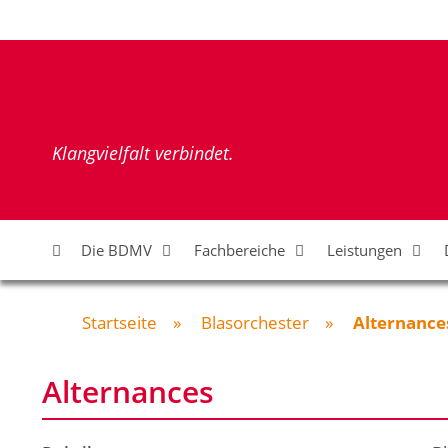
Zum
Inhalt
springen
Klangvielfalt verbindet.
Die BDMV
Fachbereiche
Leistungen
Startseite
»
Blasorchester
»
Alternance
Alternances