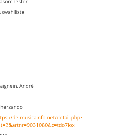
lasorchester
uswahlliste
aignein, André
cherzando
tps://de.musicainfo.net/detail.php?
at=2&artnr=9031080&c=tdo7lox