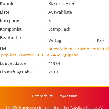
Rubrik
Blasorchester
Liste
Auswahlliste
Kategorie
5
Komponist
Stamp, Jack
Bearbeiter
Verlag
Kjos
Url
https://de.musicainfo.net/detail
.php?kat=2&artnr=10035874&c=rg9pahe
Lebensdaten
*1954
Einstufungsjahr
2010
Datenschutz
Impressum
© 2026 Bundesvereinigung Deutscher Musikverbände e.V.