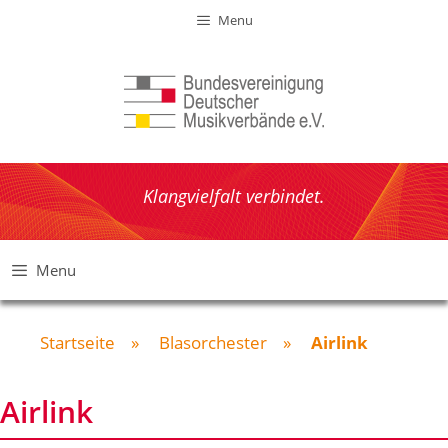
Zum
Menu
Inhalt
springen
Klangvielfalt verbindet.
Menu
Startseite
»
Blasorchester
»
Airlink
Airlink