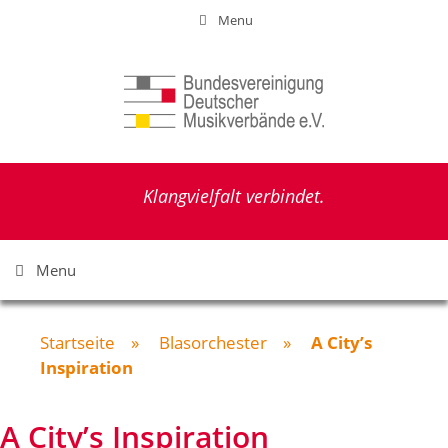
Zum
Menu
Inhalt
springen
Klangvielfalt verbindet.
Menu
Startseite
»
Blasorchester
»
A City’s
Inspiration
A City’s Inspiration