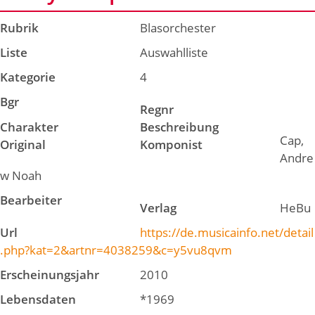
Rubrik
Blasorchester
Liste
Auswahlliste
Kategorie
4
Bgr
Regnr
Charakter
Beschreibung
Cap,
Original
Komponist
Andre
w Noah
Bearbeiter
Verlag
HeBu
Url
https://de.musicainfo.net/detail
.php?kat=2&artnr=4038259&c=y5vu8qvm
Erscheinungsjahr
2010
Lebensdaten
*1969