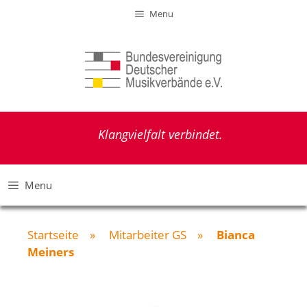
Zum
Menu
Inhalt
springen
Klangvielfalt verbindet.
Menu
Startseite
»
Mitarbeiter GS
»
Bianca
Meiners