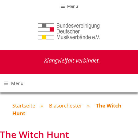
Zum
Menu
Inhalt
springen
Klangvielfalt verbindet.
Menu
Startseite
»
Blasorchester
»
The Witch
Hunt
The Witch Hunt