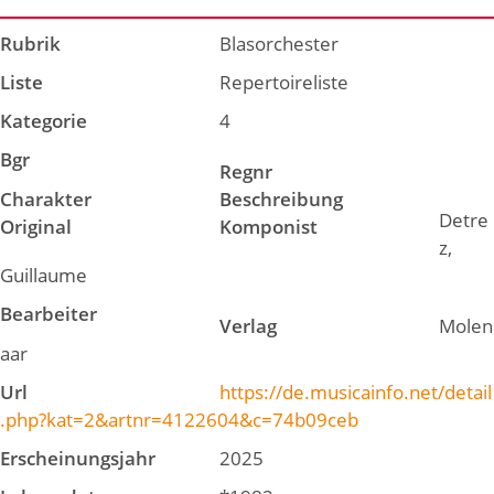
Rubrik
Blasorchester
Liste
Repertoireliste
Kategorie
4
Bgr
Regnr
Charakter
Beschreibung
Detre
Original
Komponist
z,
Guillaume
Bearbeiter
Verlag
Molen
aar
Url
https://de.musicainfo.net/detail
.php?kat=2&artnr=4122604&c=74b09ceb
Erscheinungsjahr
2025