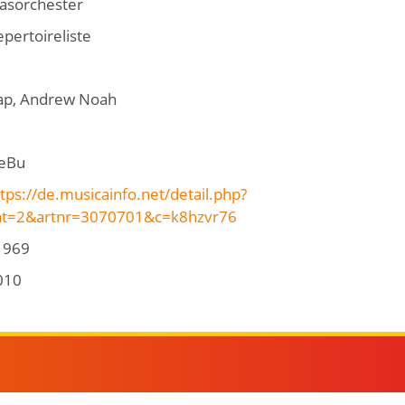
lasorchester
pertoireliste
ap, Andrew Noah
eBu
tps://de.musicainfo.net/detail.php?
at=2&artnr=3070701&c=k8hzvr76
1969
010