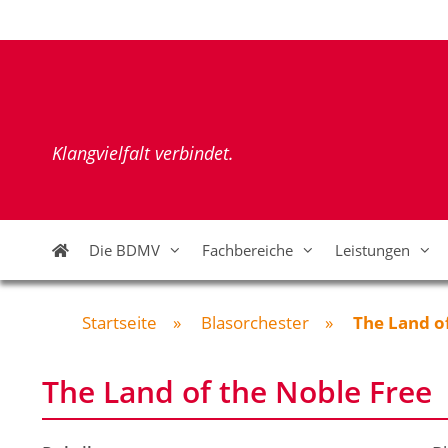
Zum
Inhalt
springen
Klangvielfalt verbindet.
Die BDMV
Fachbereiche
Leistungen
Startseite
»
Blasorchester
»
The Land o
The Land of the Noble Free