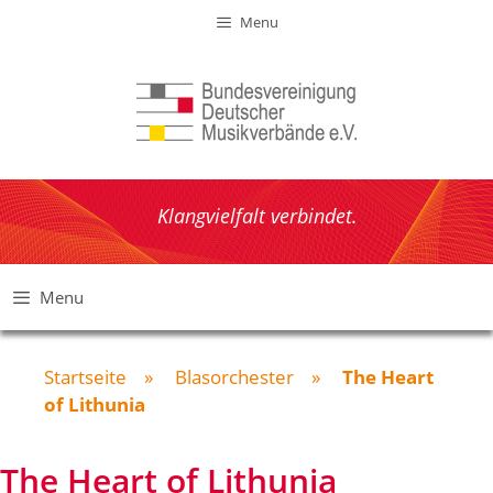
Zum
Menu
Inhalt
springen
Klangvielfalt verbindet.
Menu
Startseite
»
Blasorchester
»
The Heart
of Lithunia
The Heart of Lithunia