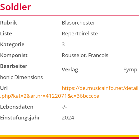
Soldier
Rubrik
Blasorchester
Liste
Repertoireliste
Kategorie
3
Komponist
Rousselot, Francois
Bearbeiter
Verlag
Symp
honic Dimensions
Url
https://de.musicainfo.net/detail
.php?kat=2&artnr=4122071&c=36bcccba
Lebensdaten
-/-
Einstufungsjahr
2024