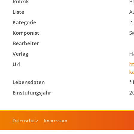
Rubrik
B
Liste
A
Kategorie
2
Komponist
S
Bearbeiter
Verlag
H
Url
ht
k
Lebensdaten
*
Einstufungsjahr
2
Datenschutz
Impressum