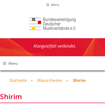
Zum
Menu
Inhalt
springen
Klangvielfalt verbindet.
Menu
Startseite
»
Blasorchester
»
Shirim
Shirim