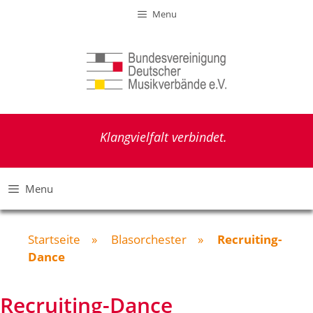
Zum
Menu
Inhalt
springen
Klangvielfalt verbindet.
Menu
Startseite
»
Blasorchester
»
Recruiting-
Dance
Recruiting-Dance