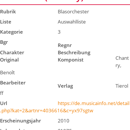
Rubrik
Blasorchester
Liste
Auswahlliste
Kategorie
3
Bgr
Regnr
Charakter
Beschreibung
Chant
Original
Komponist
ry,
Benoît
Bearbeiter
Verlag
Tierol
ff
Url
https://de.musicainfo.net/detail
.php?kat=2&artnr=4036616&c=yx97sgtw
Erscheinungsjahr
2010