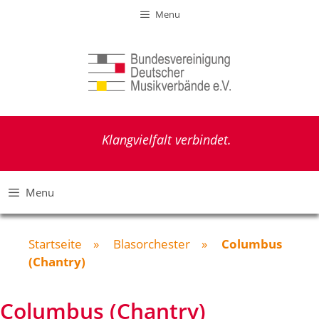
Zum
Menu
Inhalt
springen
Klangvielfalt verbindet.
Menu
Startseite
»
Blasorchester
»
Columbus
(Chantry)
Columbus (Chantry)